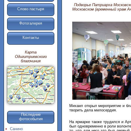
Подворье Патриарха Московско
Слово пастыря
Московском (временный храм А
Фотогалерея
Контакты
Карта
Одигитриевского
благочиния
Михаил открыл мероприятие и бл
творить дела милосердия.
Последние
фотособытия
На ярмарке также трудился и Ар
был одновременно в роли волонте
Санино
то, что для него это был первый