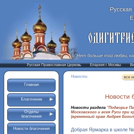
Русская
Е
Нет больше той любви, ка
Русская Православная Церковь
Епархия г. Москвы
В
Новости
все н
Главная
Новости 
Благочиние
Новости раздела
"Подворье П
Отделы
Московского и всея Руси при 
благочиния
(временный храм Андрея Богол
Новости благочиния
Добрая Ярмарка в школе 