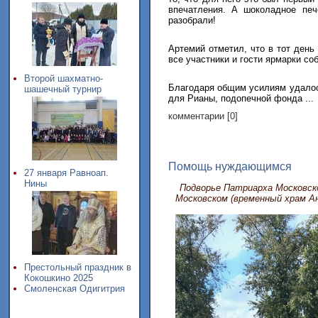
впечатления. А шоколадное печ
разобрали!
Артемий отметил, что в тот день
все участники и гости ярмарки со
Второй шахматно-
Благодаря общим усилиям удалос
шашечный турнир
для Рианы, подопечной фонда ...
комментарии [0]
Помощь нуждающимся
27 января Равноап.
Нины
Подворье Патриарха Московско
Московском (временный храм А
Престольный праздник в
Кокошкино 2025
Смоленская Одигитрия