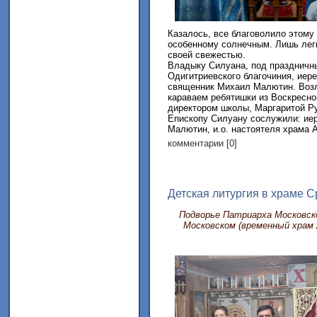
Казалось, все благоволило этому
особенному солнечным. Лишь легк
своей свежестью.
Владыку Силуана, под праздничны
Одигитриевского благочиния, иере
священник Михаил Малютин. Возл
караваем ребятишки из Воскресно
директором школы, Маргаритой Р
Епископу Силуану сослужили: иер
Малютин, и.о. настоятеля храма А
комментарии [0]
Детская литургия в храме 
Подворье Патриарха Московско
Московском (временный храм 