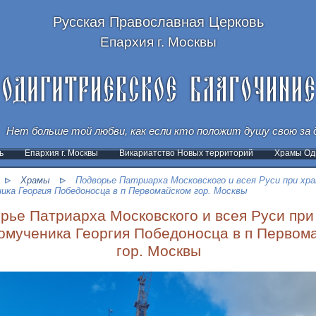
Русская Православная Церковь
Епархия г. Москвы
Нет больше той любви, как если кто положит душу свою за д
ь
Епархия г. Москвы
Викариатство Новых территорий
Храмы Оди
Храмы
Подворье Патриарха Московского и всея Руси при хр
ика Георгия Победоносца в п Первомайском гор. Москвы
рье Патриарха Московского и всея Руси при
омученика Георгия Победоносца в п Первом
гор. Москвы