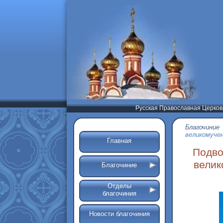
Русская Православная Церков
Благочиние
великомучен
Главная
Подво
велик
Благочиние
Отделы
благочиния
Новости благочиния