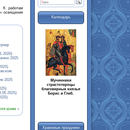
. К работам
ин освящения
Календарь
урнир
1.2026)
шкино 2025
2025)
овском.
ии 2025
Мученники
страстотерпцы
025)
благоверные князья
.05.2025)
Борис и Глеб.
025)
ея храма
Храмовые праздники