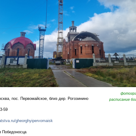
фотогр
осква, пос. Первомайское, близ дер. Рогозинино
расписание бо
3-59
iatstva.ru/gheorghyipervomaisk
я Победоносца