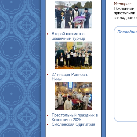
История:
Поклонный 
приступили 
закладного 
Последни
Второй шахматно-
шашечный турнир
27 января Равноап.
Нины
Престольный праздник в
Кокошкино 2025
Смоленская Одигитрия