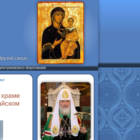
рузей своих.
гитриевского благочиния
аме
 храме
айском