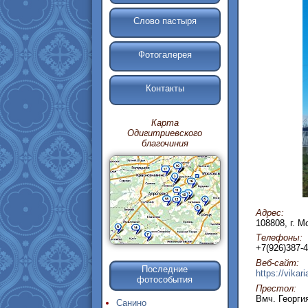
Слово пастыря
Фотогалерея
Контакты
Карта
Одигитриевского
благочиния
Адрес:
108808, г. М
Телефоны:
+7(926)387-4
Веб-сайт:
Последние
https://vikar
фотособытия
Престол:
Вмч. Георги
Санино