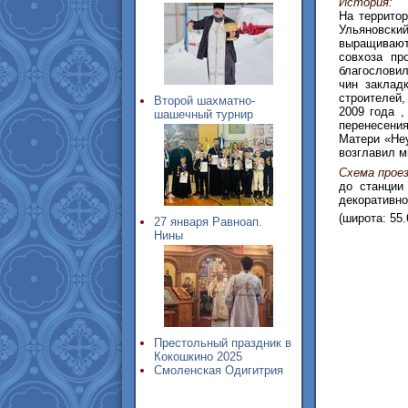
История:
На территор
Ульяновски
выращивают
совхоза пр
благословил
чин заклад
строителей,
Второй шахматно-
2009 года ,
шашечный турнир
перенесени
Матери «Не
возглавил м
Схема проез
до станции
декоративно
(широта: 55.
27 января Равноап.
Нины
Престольный праздник в
Кокошкино 2025
Смоленская Одигитрия