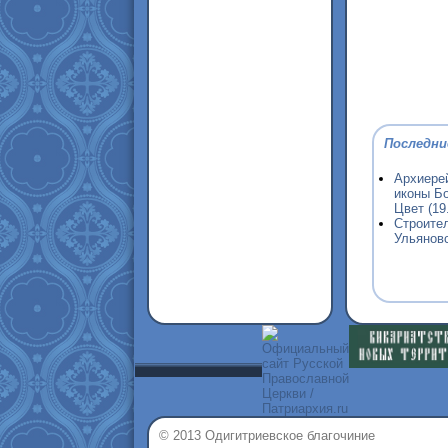
Последни
Архиере
иконы Б
Цвет (19
Строите
Ульяновс
© 2013 Одигитриевское благочиние