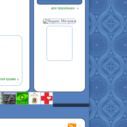
все праздники
ея храма