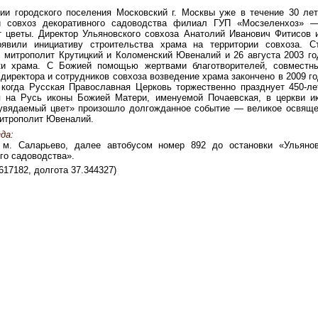
ии городского поселения Московский г. Москвы уже в течение 30 ле
й совхоз декоративного садоводства филиал ГУП «Мосзеленхоз» —
 цветы. Директор Ульяновского совхоза Анатолий Иванович Фитисов 
оявили инициативу строительства храма на территории совхоза. Ст
 митрополит Крутицкий и Коломенский Ювеналий и 26 августа 2003 г
ки храма. С Божией помощью жертвами благотворителей, совместн
 директора и сотрудников совхоза возведение храма закончено в 2009 го
 когда Русская Православная Церковь торжественно празднует 450-л
я на Русь иконы Божией Матери, именуемой Почаевская, в церкви и
увядаемый цвет» произошло долгожданное событие — великое освяще
итрополит Ювеналий.
да:
 м. Саларьево, далее автобусом номер 892 до остановки «Ульянов
го садоводства».
617182, долгота 37.344327)