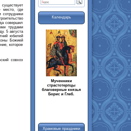
т существует
 место, где
и сотрудники
Календарь
роительство
ода совершил
ыми трудами
ду. 5 августа
етний юбилей
коны Божией
ние, которое
ский совхоз
Мученники
страстотерпцы
благоверные князья
Борис и Глеб.
Храмовые праздники