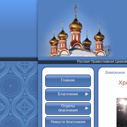
Русская Православная Церков
Благочиние
Главная
Хр
Благочиние
Отделы
благочиния
Новости благочиния