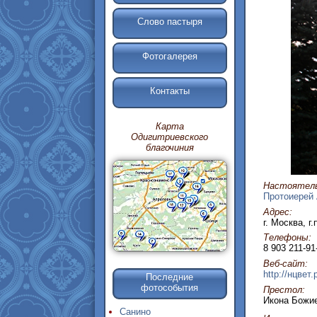
Слово пастыря
Фотогалерея
Контакты
Карта
Одигитриевского
благочиния
Настоятель
Протоиерей 
Адрес:
г. Москва, г
Телефоны:
8 903 211-91
Веб-сайт:
http://нцвет.
Последние
фотособытия
Престол:
Икона Божие
Санино