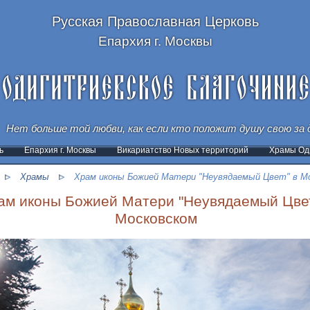
Русская Православная Церковь
Епархия г. Москвы
Нет больше той любви, как если кто положит душу свою за д
ь
Епархия г. Москвы
Викариатство Новых территорий
Храмы Оди
Храмы
Храм иконы Божией Матери "Неувядаемый Цвет" в М
ам иконы Божией Матери "Неувядаемый Цвет
Московском