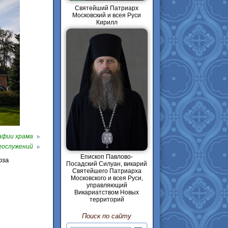
Святейший Патриарх
Московский и всея Руси
Кирилл
афии храма
гослужений
Епископ Павлово-
оза
Посадский Силуан, викарий
Святейшего Патриарха
Московского и всея Руси,
управляющий
Викариатством Новых
территорий
Поиск по сайту