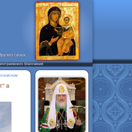
рузей своих.
(Ин 15, 12-13)
гитриевского благочиния
осковском
" в