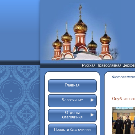
Русская Православная Церков
Фотогалере
Главная
Опубликован
Благочиние
Отделы
благочиния
Новости благочиния