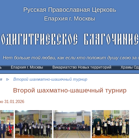
Русская Православная Церковь
Епархия г. Москвы
Нет больше той любви, как если кто положит душу свою за д
ь
Епархия г. Москвы
Викариатство Новых территорий
Храмы Оди
я
Второй шахматно-шашечный турнир
Второй шахматно-шашечный турнир
о 31.01.2026