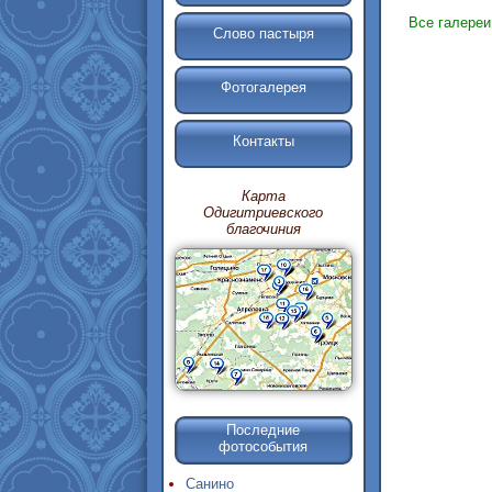
Все галере
Слово пастыря
Фотогалерея
Контакты
Карта
Одигитриевского
благочиния
Последние
фотособытия
Санино