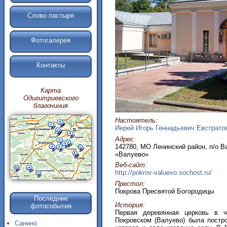
Слово пастыря
Фотогалерея
Контакты
Карта
Одигитриевского
благочиния
Настоятель:
Иерей Игорь Геннадьевич Евстрато
Адрес:
142780, МО Ленинский район, п/о В
«Валуево»
Веб-сайт:
http://pokrov-valuevo.sochost.ru/
Престол:
Покрова Пресвятой Богородицы
Последние
История:
фотособытия
Первая деревянная церковь в 
Покровском (Валуево) была постр
Санино