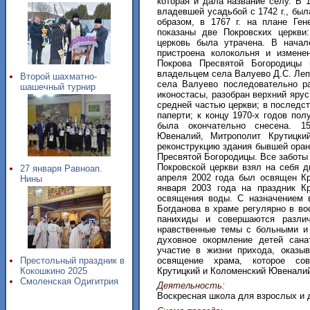
которая и дала название селу. В 
владевшей усадьбой с 1742 г., был
образом, в 1767 г. на плане Ге
показаны две Покровских церкви
церковь была утрачена. В начал
пристроена колокольня и измене
Покрова Пресвятой Богородицы
владельцем села Валуево Д.С. Леп
Второй шахматно-
села Валуево последовательно ра
шашечный турнир
иконостасы, разобран верхний яру
средней частью церкви; в последс
паперти; к концу 1970-х годов по
была окончательно снесена. 1
Ювеналий, Митрополит Крутицки
реконструкцию здания бывшей оран
Пресвятой Богородицы. Все заботы 
Покровской церкви взял на себя д
27 января Равноап.
апреля 2002 года был освящен Кр
Нины
января 2003 года на праздник К
освящения воды. С назначением в
Богданова в храме регулярно в в
панихиды и совершаются разли
нравственные темы с больными и
духовное окормление детей сана
участие в жизни прихода, оказы
освящение храма, которое сов
Престольный праздник в
Крутицкий и Коломенский Ювенали
Кокошкино 2025
Смоленская Одигитрия
Деятельность:
Воскресная школа для взрослых и 