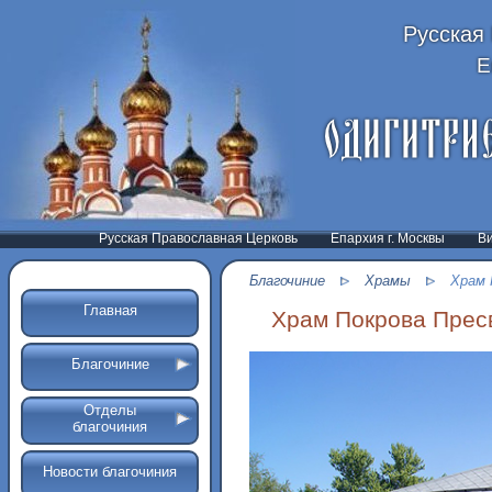
Русская
Е
Русская Православная Церковь
Епархия г. Москвы
В
Благочиние
Храмы
Храм 
Главная
Храм Покрова Прес
Благочиние
Отделы
благочиния
Новости благочиния