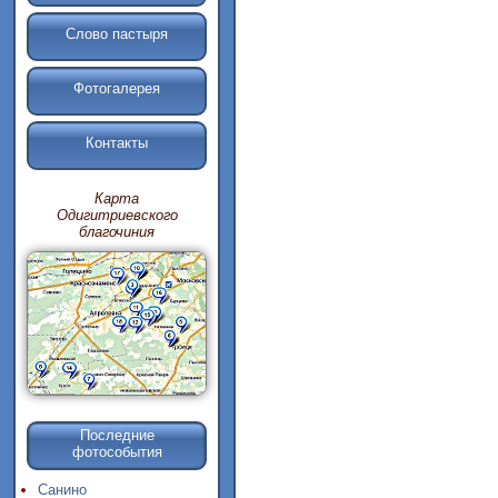
Слово пастыря
Фотогалерея
Контакты
Карта
Одигитриевского
благочиния
Последние
фотособытия
Санино