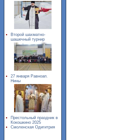
Второй шахматно-
шашечный турнир
27 января Равноап.
Нины
Престольный праздник в
Кокошкино 2025
Смоленская Одигитрия