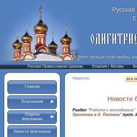
Русская
Е
Нет больше той любви, ка
Русская Православная Церковь
Епархия г. Москвы
В
Новости
все н
Главная
Новости 
Благочиние
Раздел
"Работа с молодежью"
Отделы
Христова в д. Поповка"
пуст. 
благочиния
Новости благочиния