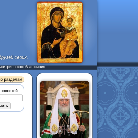
рузей своих.
гитриевского благочиния
по разделам
 новостей