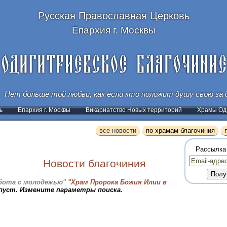
Русская Православная Церковь
Епархия г. Москвы
Нет больше той любви, как если кто положит душу свою за д
ь
Епархия г. Москвы
Викариатство Новых территорий
Храмы Оди
все новости
по храмам благочиния
Рассылка
Новости благочиния
бота с молодежью"
"Храм Пророка Божия Илии в
пуст. Измените параметры поиска.