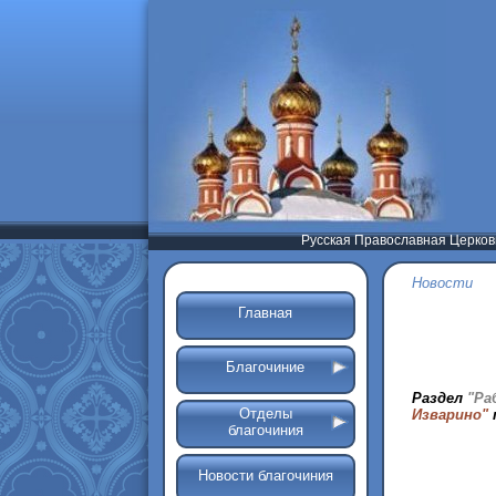
Русская Православная Церков
Новости
Главная
Благочиние
Раздел
"Ра
Отделы
Изварино"
благочиния
Новости благочиния