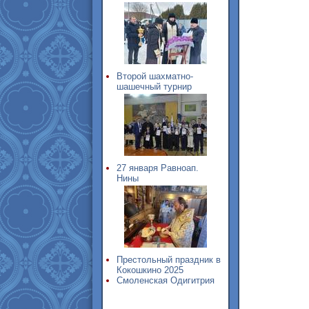
Второй шахматно-
шашечный турнир
27 января Равноап.
Нины
Престольный праздник в
Кокошкино 2025
Смоленская Одигитрия