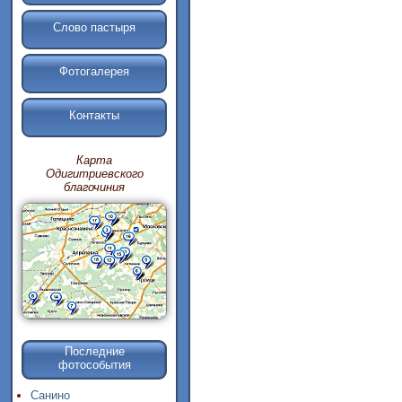
Слово пастыря
Фотогалерея
Контакты
Карта
Одигитриевского
благочиния
Последние
фотособытия
Санино