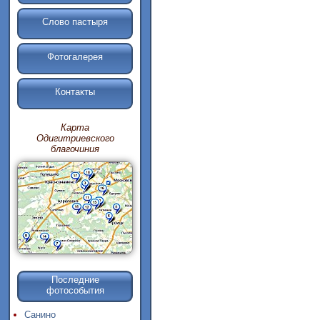
Слово пастыря
Фотогалерея
Контакты
Карта
Одигитриевского
благочиния
Последние
фотособытия
Санино