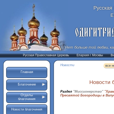
Русская
Е
Нет больше той любви, ка
Русская Православная Церковь
Епархия г. Москвы
В
Новости
все н
Главная
Новости 
Благочиние
Раздел
"Миссионерство"
"Хра
Отделы
Пресвятой Богородицы в Валу
благочиния
Новости благочиния