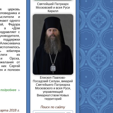
Святейший Патриарх
Московский и всея Руси
ая церковь
Кирилл
оповедника и
ыслители и
инают одного
ей, Федора
но а «Дом
оздравляет с
уководителя,
 поддержки
Алексеевича
сполнилось
ть юбиляра
леги из
а и Орска,
желания от
 них Сергей
ен и полезен
Епископ Павлово-
Посадский Силуан, викарий
Святейшего Патриарха
Московского и всея Руси,
подробнее
управляющий
Викариатством Новых
территорий
Поиск по сайту
марта 2018 г.