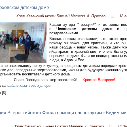
еховском детском доме
Храм Казанской иконы Божией Матери, д. Пучково
18 а
Казаки хутора "Троицкий" и их жены пос
в
Чеховском детском доме
с пра
поздравлениями.
Воспитанникам рассказали, что такое пра
почему он важен для христиан, и что он
наши сердца и нашу жизнь. Также дети уз
яйца красят в красный цвет и очень были у
первыми людьми были не неандертальцы и
люди, а Адам и Ева.
и по пасхальному яичку и куличу, а крещеным детишкам передали крест
акже две, переданные жертвователями, иконы для будущего иконного уго
рганизовать воспитатели детского дома.
Спаси Господи всех жертвователей!
Христос Воскресе!
и на
сайте казачьего хутора
 [0]
ция Всероссийского Фонда помощи слепоглухим «Видим ми
Храм Казанской иконы Божией Матери, д. Пучково
14 де