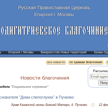
Русская Православная Церковь
Епархия г. Москвы
ь
Епархия г. Москвы
Викариатство Новых территорий
Храмы Оди
все новости
по храмам благочиния
Рассылка
Новости благочиния
аздела
"Социальное служение"
нователя "Дома слепоглухих" в Пучково
Храм Казанской иконы Божией Матери, д. Пучково
12 фе