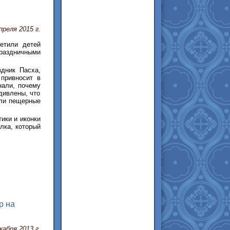
преля 2015 г.
етили детей
здничными
здник Пасха,
 привносит в
нали, почему
дивлены, что
ли пещерные
ики и иконки
лка, который
р на
кабря 2013 г.