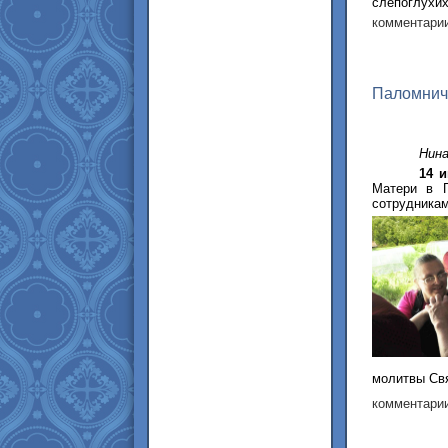
слепоглухих
комментарии
Паломниче
Нина
14 
Матери в П
сотрудникам
молитвы Свя
комментарии