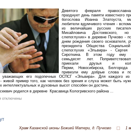
Девятого февраля православн
празднует день памяти известного пр
богослова Иоанна Златоуста, м
любители вдумчивого чтения - вспом
из величайших русских писател
Михайловича Достоевского, 
слепоглухих» в деревне Пучково - п
днем рождения своего основателя, р
президента Общества Социальной
слепоглухих «Эльвира» - Сергея 
Сироткина. В этом году ему и
семьдесят лет. Поприветствова
приехали друзья и кол
Перми, Новосибирска, Белгород
привезли ему добрые слова и по
 уважающих его подопечных ОСПСГ «Эльвира». Для каждого из
- живой пример того, как человек без зрения и слуха может быть нуж
х интеллектуальных и духовных высот способен он достичь.
сеевич родился в деревне Красавица Кологривского района ...
и отключены
ут
Храм Казанской иконы Божией Матери, д. Пучково
1 