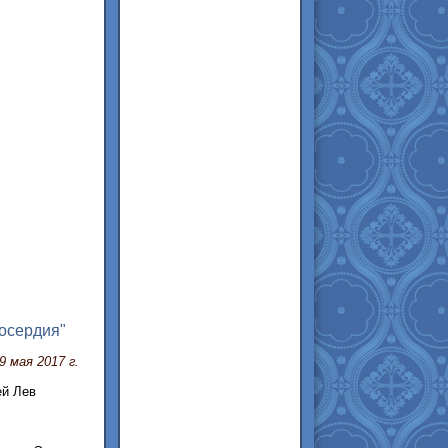
лосердия"
9 мая 2017 г.
ей Лев