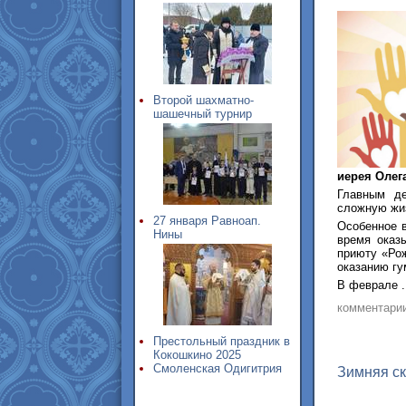
Второй шахматно-
шашечный турнир
иерея Олег
Главным д
сложную жи
27 января Равноап.
Особенное 
Нины
время оказ
приюту «Рож
оказанию г
В феврале .
комментари
Престольный праздник в
Кокошкино 2025
Смоленская Одигитрия
Зимняя ск