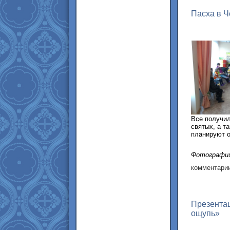
Пасха в Ч
Все получил
святых, а т
планируют о
Фотографи
комментарии
Презента
ощупь»