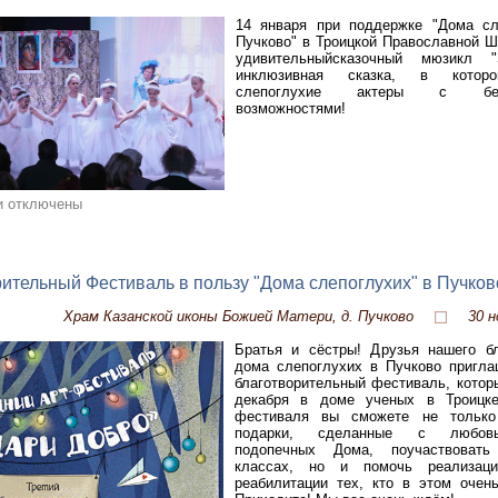
14 января при поддержке "Дома сл
Пучково" в Троицкой Православной 
удивительныйсказочный мюзикл "
инклюзивная сказка, в котор
слепоглухие актеры с безг
возможностями!
и отключены
ительный Фестиваль в пользу "Дома слепоглухих" в Пучков
Храм Казанской иконы Божией Матери, д. Пучково
30 н
Братья и сёстры! Друзья нашего бл
дома слепоглухих в Пучково пригла
благотворительный фестиваль, котор
декабря в доме ученых в Троицк
фестиваля вы сможете не только
подарки, сделанные с любов
подопечных Дома, поучаствовать
классах, но и помочь реализаци
реабилитации тех, кто в этом очен