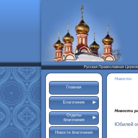
Русская Православная Церков
Новости
Главная
Благочиние
Новости р
Отделы
благочиния
Юбилей ос
Новости благочиния