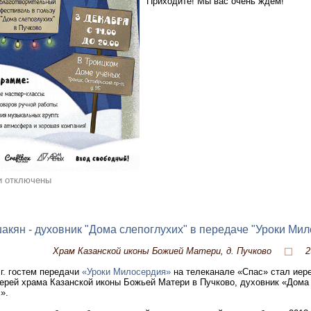
Приходите! Мы вас очень ждём!
и отключены
акян - духовник "Дома слепоглухих" в передаче "Уроки Ми
Храм Казанской иконы Божией Матери, д. Пучково
2
 г. гостем передачи
«Уроки Милосердия»
на телеканале «Спас» стал иер
ерей храма Казанской иконы Божьей Матери в Пучково, духовник «Дома
х».