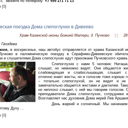
», звоните по телефону:
+7 499 271 71 13
.
 [0]
ская поездка Дома слепоглухих в Дивеево
Храм Казанской иконы Божией Матери, д. Пучково
28
 Гвоздева
июня,
в воскресенье, наш автобус отправляется от храма Казанской 
учково в паломническую поездку в Серафимо-Дивеевскую обител
и и слушателями Дома слепоглухих едут прихожане Пучковского храма
Слепоглухих с нами 5 человек: Наташ
слышат, но немножко видят. Они общаются же
слабовидящая и слабослышащая, слышит с 
отлично знает жесты, но и голосом тоже хорошо г
– тотально слепоглухой, он не видит и не
замечательно общается жестами и дактилем. Тама
но неплохо слышит, с ней мы говорим голосом. 
преподаватели Дома слепоглухих, сотрудники и
Возглавляет нас духовник Дома иерей Лев Аршакя
День жаркий и солнечный. Мы начинаем
тому Духу ...
 [0]