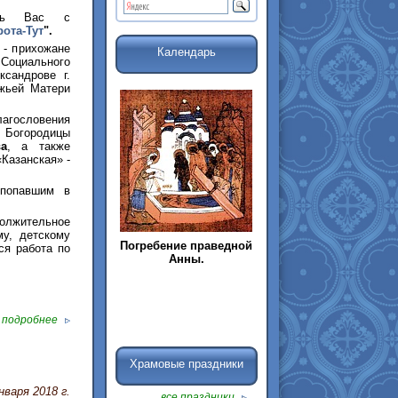
ить Вас с
ота-Тут
".
 - прихожане
Календарь
 Социального
сандрове г.
жьей Матери
гословения
й Богородицы
а
, а также
Казанская» -
 попавшим в
должительное
у, детскому
Погребение праведной
ся работа по
Анны.
подробнее
Храмовые праздники
нваря 2018 г.
все праздники