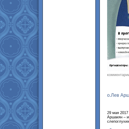
комментари
о.Лев Арш
29 мая 2017
Аршакян – и
слепоглухи