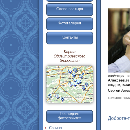
Слово пастыря
Фотогалерея
Контакты
Карта
Одигитриевского
благочиния
любящих и
Алексеевич 
людям, каки
Сергей Алек
комментари
Последние
Доброта-т
фотособытия
Санино