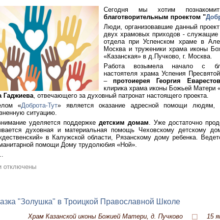
Сегодня мы хотим познаком
благотворительным проектом "
Добр
Люди, организовавшие данный проект
двух храмовых приходов - служащие
отдела при Успенском храме в Алек
Москва и труженики храма иконы Бо
«Казанская» в д.Пучково, г. Москва.
Работа возымела начало с бла
настоятеля храма Успения Пресвято
–
протоиерея Георгия Еварестов
клирика храма иконы Божьей Матери «
а Гаджиева
, отвечающего за духовный патронат настоящего проекта.
елом «
Доброта-Тут
» является оказание адресной помощи людям,
зненную ситуацию.
внимание уделяется поддержке
детским домам
. Уже достаточно про
ывается духовная и материальная помощь Чеховскому детскому дом
дественский» в Калужской области, Рязанскому дому ребенка. Ведет
уманитарной помощи Дому трудолюбия «Ной».
..
и отключены
азка "Золушка" в Троицкой Православной Школе
Храм Казанской иконы Божией Матери, д. Пучково
15 я