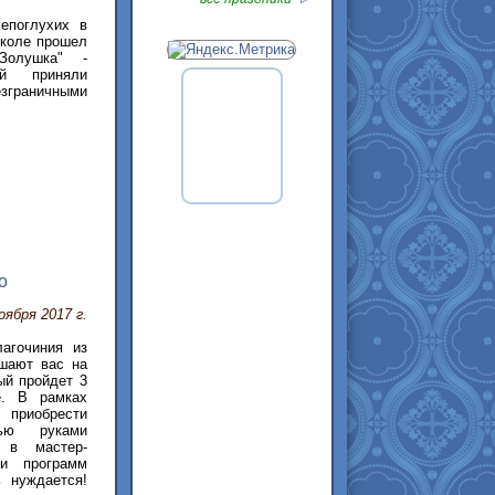
епоглухих в
Школе прошел
Золушка" -
ой приняли
раничными
о
оября 2017 г.
агочиния из
шают вас на
ый пройдет 3
е. В рамках
 приобрести
ью руками
 в мастер-
и программ
ь нуждается!