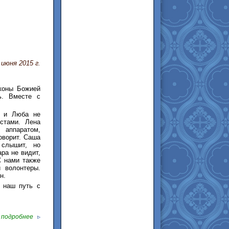
 июня 2015 г.
иконы Божией
ь. Вместе с
.
а и Люба не
стами. Лена
аппаратом,
оворит. Саша
 слышит, но
ра не видит,
С нами также
 волонтеры.
н.
 наш путь с
подробнее