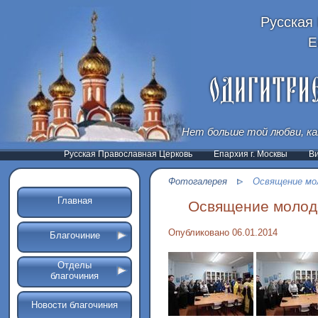
Русская
Е
Нет больше той любви, ка
Русская Православная Церковь
Епархия г. Москвы
В
Фотогалерея
Освящение мол
Главная
Освящение молоде
Опубликовано 06.01.2014
Благочиние
Отделы
благочиния
Новости благочиния