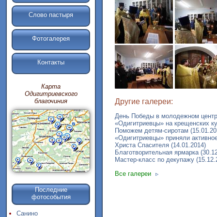
Слово пастыря
Фотогалерея
Контакты
Карта
Одигитриевского
Другие галереи:
благочиния
День Победы в молодежном центре
«Одигитриевцы» на крещенских ку
Поможем детям-сиротам (15.01.20
«Одигитриевцы» приняли активное
Христа Спасителя (14.01.2014)
Благотворительная ярмарка (30.12
Мастер-класс по декупажу (15.12.
Все галереи
Последние
фотособытия
Санино