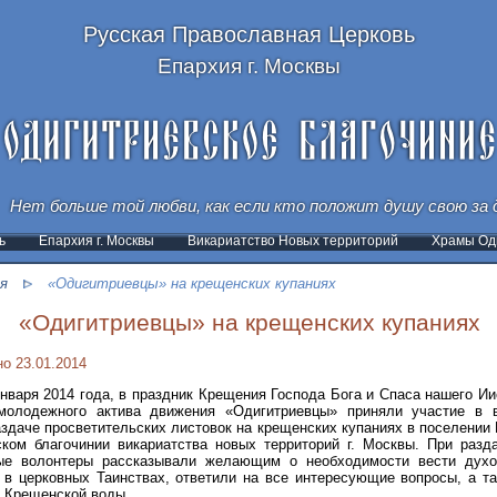
Русская Православная Церковь
Епархия г. Москвы
Нет больше той любви, как если кто положит душу свою за д
ь
Епархия г. Москвы
Викариатство Новых территорий
Храмы Оди
я
«Одигитриевцы» на крещенских купаниях
«Одигитриевцы» на крещенских купаниях
о 23.01.2014
января 2014 года, в праздник Крещения Господа Бога и Спаса нашего Ии
молодежного актива движения «Одигитриевцы» приняли участие в в
здаче просветительских листовок на крещенских купаниях в поселении
ком благочинии викариатства новых территорий г. Москвы. При разд
ые волонтеры рассказывали желающим о необходимости вести духо
 в церковных Таинствах, ответили на все интересующие вопросы, а т
 Крещенской воды.