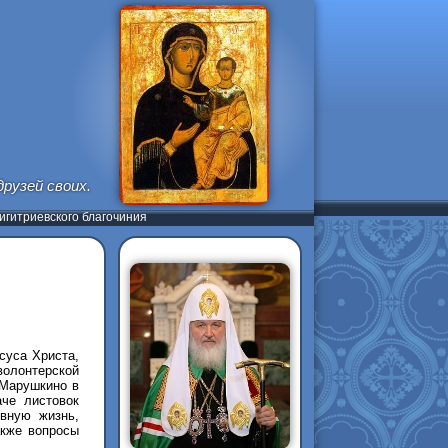
рузей своих.
гитриевского благочиния
суса Христа,
олонтерской
 Марушкино в
аче листовок
вную жизнь,
акже вопросы