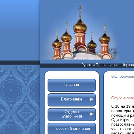
Русская Православная Церков
Фотогалере
Главная
Опубликован
Благочиние
С 18 на 19 
волонтеры 
Отделы
помощи и ра
благочиния
Одигитриевс
православн
Новости благочиния
участвовать
касающиеся