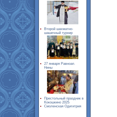
Второй шахматно-
шашечный турнир
27 января Равноап.
Нины
Престольный праздник в
Кокошкино 2025
Смоленская Одигитрия