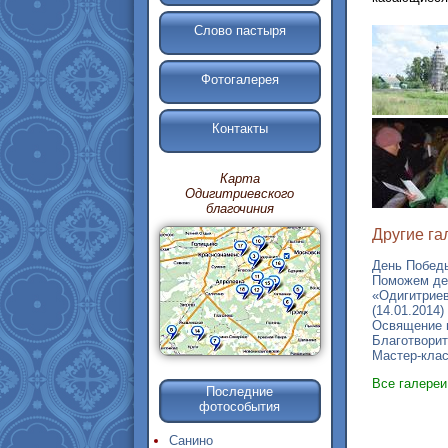
Слово пастыря
Фотогалерея
Контакты
Карта
Одигитриевского
благочиния
Другие га
День Победы
Поможем дет
«Одигитриев
(14.01.2014)
Освящение м
Благотворит
Мастер-клас
Все галере
Последние
фотособытия
Санино