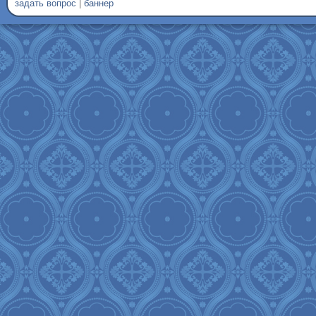
задать вопрос
|
баннер