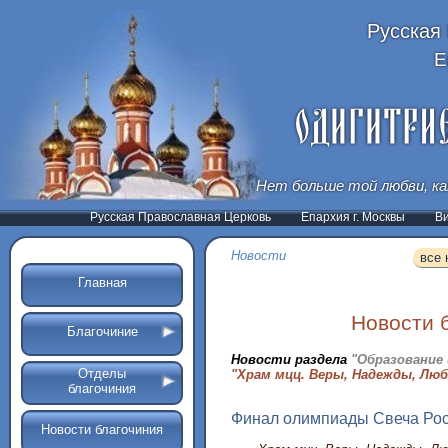
Русская
Е
Нет больше той любви, ка
Русская Православная Церковь
Епархия г. Москвы
В
Новости
все 
Главная
Новости 
Благочиние
Новости раздела
"Образование 
Отделы
"Храм мцц. Веры, Надежды, Люб
благочиния
Финал олимпиады Свеча Рос
Новости благочиния