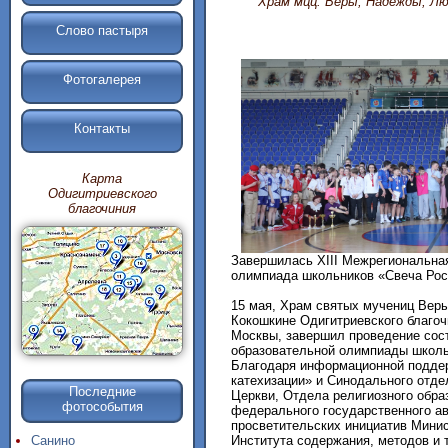
Храм мцц. Веры, Надежды, Лю
Слово пастыря
Фотогалерея
Контакты
Карта
Одигитриевского
благочиния
Завершилась XIII Межрегиональна
олимпиада школьников «Свеча Рос
15 мая, Храм святых мучениц Вер
Кокошкине Одигитриевского благоч
Москвы, завершил проведение сост
образовательной олимпиады школь
Благодаря информационной поддер
катехизации» и Синодального отд
Последние
Церкви, Отдела религиозного обра
фотособытия
федерального государственного а
просветительских инициатив Мини
Института содержания, методов и
Санино