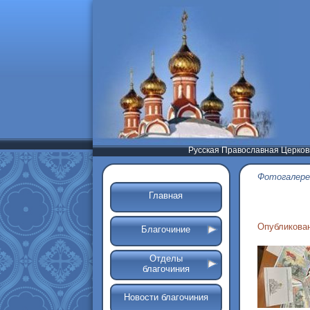
Русская Православная Церков
Фотогалере
Главная
Опубликован
Благочиние
Отделы
благочиния
Новости благочиния