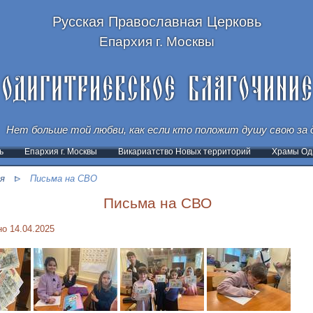
Русская Православная Церковь
Епархия г. Москвы
Нет больше той любви, как если кто положит душу свою за д
ь
Епархия г. Москвы
Викариатство Новых территорий
Храмы Оди
я
Письма на СВО
Письма на СВО
о 14.04.2025