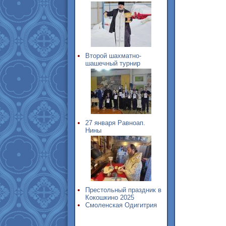
Второй шахматно-
шашечный турнир
27 января Равноап.
Нины
Престольный праздник в
Кокошкино 2025
Смоленская Одигитрия