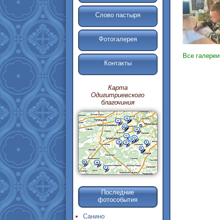
Слово пастыря
Фотогалерея
Все галере
Контакты
Карта
Одигитриевского
благочиния
Последние
фотособытия
Санино