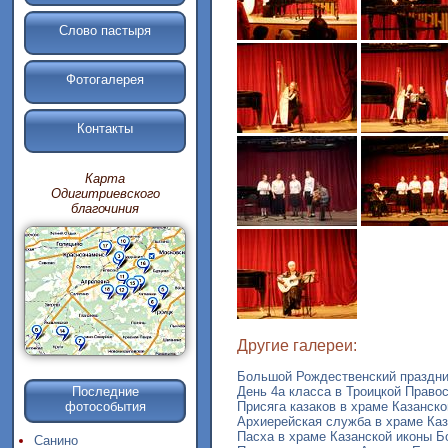
Слово пастыря
Фотогалерея
Контакты
Карта
Одигитриевского
благочиния
Другие галереи:
Большой Рождественский праздник 
День 4а класса в Троицкой Правос
Последние
Присяга казаков в храме Казанско
фотособытия
Архиерейская служба в храме Каз
Пасха в храме Казанской иконы Б
Санино