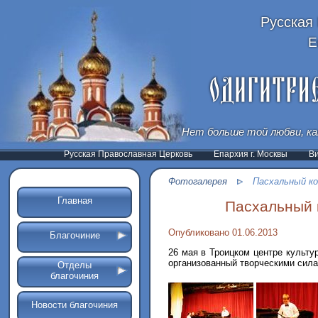
Русская
Е
Нет больше той любви, ка
Русская Православная Церковь
Епархия г. Москвы
В
Фотогалерея
Пасхальный ко
Главная
Пасхальный 
Опубликовано 01.06.2013
Благочиние
26 мая в Троицком центре культу
организованный творческими сила
Отделы
благочиния
Новости благочиния