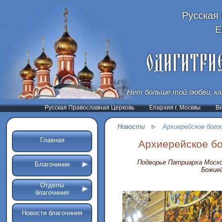
Русская
Е
Нет больше той любви, ка
Русская Православная Церковь
Епархия г. Москвы
В
Новости
Архиерейское бого
Главная
Архиерейское б
Подворье Патриарха Москов
Благочиние
Божие
Отделы
благочиния
Новости благочиния