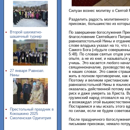
Силуан вознес молитву о Святой 
Разделить радость молитвенного
прихожан, большинство из которы
Второй шахматно-
По завершении богослужения Пре
шашечный турнир
благословение Святейшего Патриа
равноапостольной Нины и отдание
слове владыка указал на то, что
Самого Бога («будьте совершенны
5:48). По словам святых отцов уч
опыте, а не из книг, и называтьс
учишь. Это касается любого нача
священноначалие, руководство му
27 января Равноап.
в наших словах. Это самое страшн
Нины
жить в полном противоречии, как
Поэтому и великим христианским 
равноапостольной Нины в языческ
оказалась действенной потому как
риск и даже умереть за Христа. 
грузинский народ отозвался на 
и возжаждал этой вышеестественн
Постараемся и мы искать этого вд
Престольный праздник в
по силам, если не будем советов
Кокошкино 2025
Смоленская Одигитрия
После праздничного богослужени
письмами прихожан, немало потру