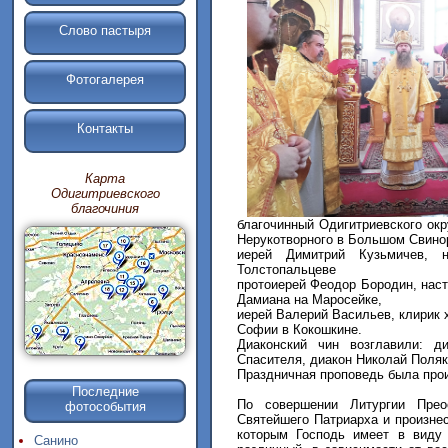
Слово пастыря
Фотогалерея
Контакты
Карта
Одигитриевского
благочиния
благочинный Одигитриевского окр
Нерукотворного в Большом Свино
иерей Димитрий Кузьмичев, 
Толстопальцеве
протоиерей Феодор Бородин, нас
Дамиана на Маросейке,
иерей Валерий Васильев, клирик 
Софии в Кокошкине.
Диаконский чин возглавили: д
Спасителя, диакон Николай Поляк
Праздничная проповедь была про
Последние
По совершении Литургии Прео
фотособытия
Святейшего Патриарха и произнес
которым Господь имеет в виду 
Санино