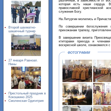
различный, в зависимости от во
которая есть наши сердца. 
православной христианской ас
служения Богу.
На Литургии молились и Причасти
По совершении богослужения 
Второй шахматно-
прихожанам трапезу, приготовлен
шашечный турнир
В завершение визита Преосвящ
ктиторами прихода и членами
воскресной школе, ознакомился с
ФОТОГРАФИИ
27 января Равноап.
Нины
Престольный праздник в
Кокошкино 2025
Смоленская Одигитрия