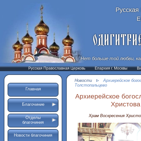
Русская
Е
Нет больше той любви, ка
Русская Православная Церковь
Епархия г. Москвы
В
Новости
Архиерейское бого
Толстопальцево
Главная
Архиерейское богос
Христова
Благочиние
Храм Воскресения Христо
Отделы
благочиния
Новости благочиния