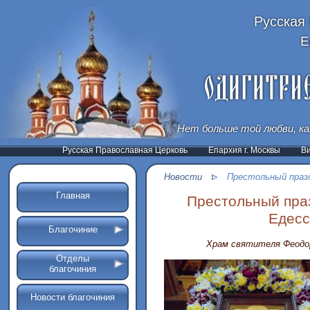
Русская
Е
Нет больше той любви, ка
Русская Православная Церковь
Епархия г. Москвы
В
Новости
Престольный праздн
Главная
Престольный праз
Едесс
Благочиние
Храм святителя Феодор
Отделы
благочиния
Новости благочиния