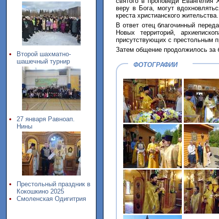
святого в проповеди Евангелия 
веру в Бога, могут вдохновлятьс
креста христианского жительства.
В ответ отец благочинный перед
Новых территорий, архиеписко
присутствующих с престольным п
Затем общение продолжилось за б
Второй шахматно-
шашечный турнир
ФОТОГРАФИИ
27 января Равноап.
Нины
Престольный праздник в
Кокошкино 2025
Смоленская Одигитрия