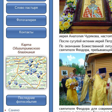
Слово пастыря
Фотогалерея
Контакты
иерея Анатолия Чурякова, настоя
После сугубой ектении иерей Петр
Карта
По окончании Божественной литу
Одигитриевского
святителя Феодора, пребывающей
благочиния
Последние
фотособытия
святителя Феодора для современ
Санино