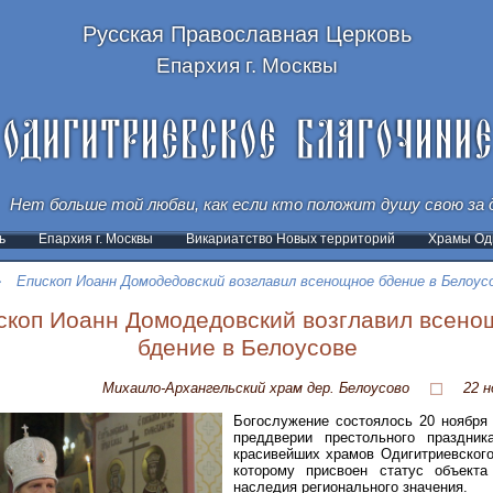
Русская Православная Церковь
Епархия г. Москвы
Нет больше той любви, как если кто положит душу свою за д
ь
Епархия г. Москвы
Викариатство Новых территорий
Храмы Оди
Епископ Иоанн Домодедовский возглавил всенощное бдение в Белоус
скоп Иоанн Домодедовский возглавил всено
бдение в Белоусове
Михаило-Архангельский храм дер. Белоусово
22 н
Богослужение состоялось 20 ноября 
преддверии престольного праздник
красивейших храмов Одигитриевского
которому присвоен статус объекта 
наследия регионального значения.