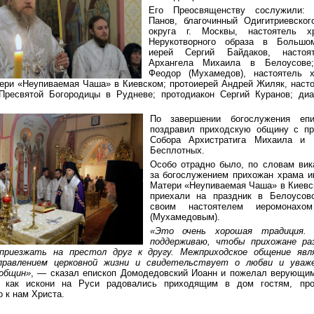
Его Преосвященству сослужили: 
Панов, благочинный Одигитриевског
округа г. Москвы, настоятель х
Нерукотворного образа в Большо
иерей Сергий Байдаков, настоя
Архангела Михаила в Белоусове;
Феодор (Мухамедов), настоятель 
ери «Неупиваемая Чаша» в Киевском; протоиерей Андрей Жиляк, наст
Пресвятой Богородицы в Рудневе; протодиакон Сергий Куранов; диа
По завершении богослужения еп
поздравил приходскую общину с пр
Собора Архистратига Михаила и
Бесплотных.
Особо отрадно было, по словам вик
за богослужением прихожан храма 
Матери «Неупиваемая Чаша» в Киевс
приехали на праздник в Белоусов
своим настоятелем иеромонахо
(Мухамедовым).
«Это очень хорошая традиция. 
поддерживаю, чтобы прихожане ра
приезжать на престол друг к другу. Межприходское общение явл
равлением церковной жизни и свидетельствует о любви и уваж
 общин»
, — сказал епископ Домодедовский Иоанн и пожелал верующи
, как искони на Руси радовались приходящим в дом гостям, пр
 к нам Христа.