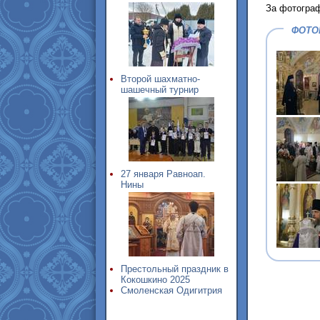
За фотографи
ФОТО
Второй шахматно-
шашечный турнир
27 января Равноап.
Нины
Престольный праздник в
Кокошкино 2025
Смоленская Одигитрия