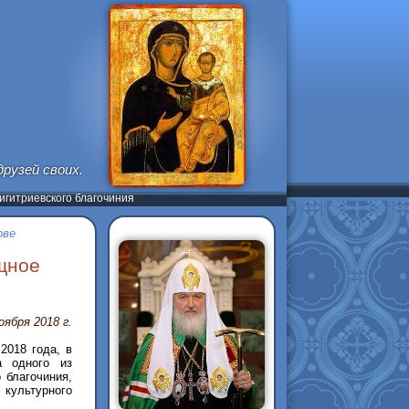
рузей своих.
гитриевского благочиния
ове
щное
оября 2018 г.
2018 года, в
а одного из
 благочиния,
культурного