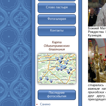
Слово пастыря
Фотогалерея
Божией Мат
Контакты
Рождества 
Кузнецов.
Карта
Одигитриевского
благочиния
старались 
важным нап
приходских
Последние
друг другу
фотособытия
приходящего
Санино