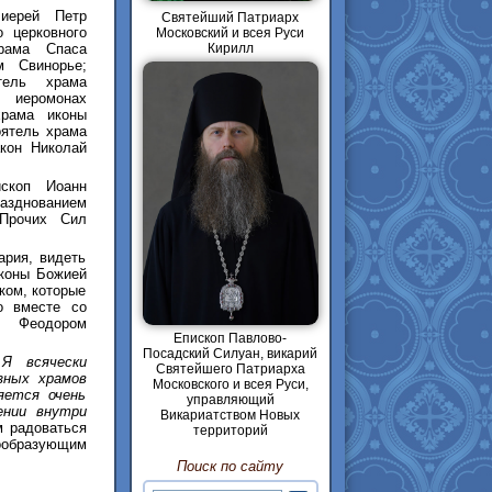
иерей Петр
Святейший Патриарх
о церковного
Московский и всея Руси
рама Спаса
Кирилл
м Свинорье;
тель храма
 иеромонах
храма иконы
оятель храма
кон Николай
ископ Иоанн
азднованием
 Прочих Сил
ария, видеть
иконы Божией
ком, которые
о вместе со
м Феодором
Епископ Павлово-
Посадский Силуан, викарий
Я всячески
Святейшего Патриарха
зных храмов
Московского и всея Руси,
яется очень
управляющий
ении внутри
Викариатством Новых
м радоваться
территорий
ообразующим
Поиск по сайту