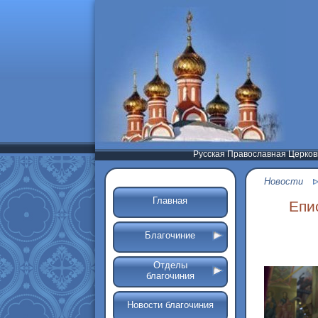
Русская Православная Церков
Новости
Главная
Епи
Благочиние
Отделы
благочиния
Новости благочиния